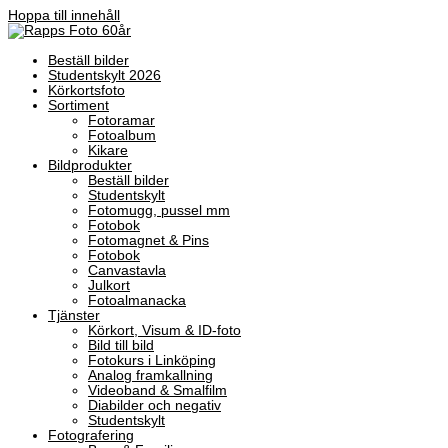
Hoppa till innehåll
Beställ bilder
Studentskylt 2026
Körkortsfoto
Sortiment
Fotoramar
Fotoalbum
Kikare
Bildprodukter
Beställ bilder
Studentskylt
Fotomugg, pussel mm
Fotobok
Fotomagnet & Pins
Fotobok
Canvastavla
Julkort
Fotoalmanacka
Tjänster
Körkort, Visum & ID-foto
Bild till bild
Fotokurs i Linköping
Analog framkallning
Videoband & Smalfilm
Diabilder och negativ
Studentskylt
Fotografering