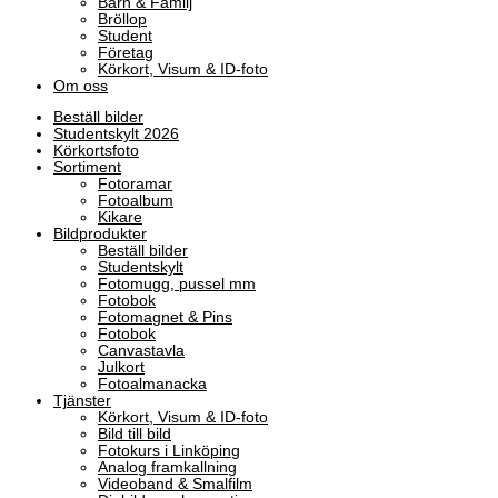
Barn & Familj
Bröllop
Student
Företag
Körkort, Visum & ID-foto
Om oss
Beställ bilder
Studentskylt 2026
Körkortsfoto
Sortiment
Fotoramar
Fotoalbum
Kikare
Bildprodukter
Beställ bilder
Studentskylt
Fotomugg, pussel mm
Fotobok
Fotomagnet & Pins
Fotobok
Canvastavla
Julkort
Fotoalmanacka
Tjänster
Körkort, Visum & ID-foto
Bild till bild
Fotokurs i Linköping
Analog framkallning
Videoband & Smalfilm