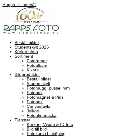
Hoppa till innehåll
Beställ bilder
Studentskylt 2026
Körkortsfoto
Sortiment
Fotoramar
Fotoalbum
Kikare
Bildprodukter
Beställ bilder
Studentskylt
Fotomugg, pussel mm
Fotobok
Fotomagnet & Pins
Fotobok
Canvastavla
Julkort
Fotoalmanacka
Tjänster
Körkort, Visum & ID-foto
Bild till bild
Fotokurs i Linköping