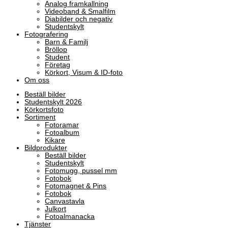
Analog framkallning
Videoband & Smalfilm
Diabilder och negativ
Studentskylt
Fotografering
Barn & Familj
Bröllop
Student
Företag
Körkort, Visum & ID-foto
Om oss
Beställ bilder
Studentskylt 2026
Körkortsfoto
Sortiment
Fotoramar
Fotoalbum
Kikare
Bildprodukter
Beställ bilder
Studentskylt
Fotomugg, pussel mm
Fotobok
Fotomagnet & Pins
Fotobok
Canvastavla
Julkort
Fotoalmanacka
Tjänster