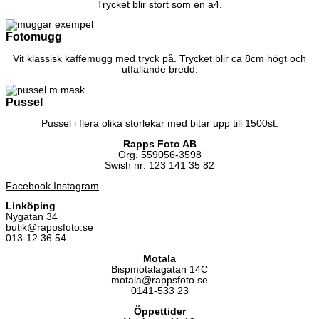
Trycket blir stort som en a4.
Fotomugg
Vit klassisk kaffemugg med tryck på. Trycket blir ca 8cm högt och
utfallande bredd.
Pussel
Pussel i flera olika storlekar med bitar upp till 1500st.
Rapps Foto AB
Org. 559056-3598
Swish nr: 123 141 35 82
Facebook
Instagram
Linköping
Nygatan 34
butik@rappsfoto.se
013-12 36 54
Motala
Bispmotalagatan 14C
motala@rappsfoto.se
0141-533 23
Öppettider