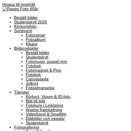
Hoppa till innehåll
Beställ bilder
Studentskylt 2026
Körkortsfoto
Sortiment
Fotoramar
Fotoalbum
Kikare
Bildprodukter
Beställ bilder
Studentskylt
Fotomugg, pussel mm
Fotobok
Fotomagnet & Pins
Fotobok
Canvastavla
Julkort
Fotoalmanacka
Tjänster
Körkort, Visum & ID-foto
Bild till bild
Fotokurs i Linköping
Analog framkallning
Videoband & Smalfilm
Diabilder och negativ
Studentskylt
Fotografering