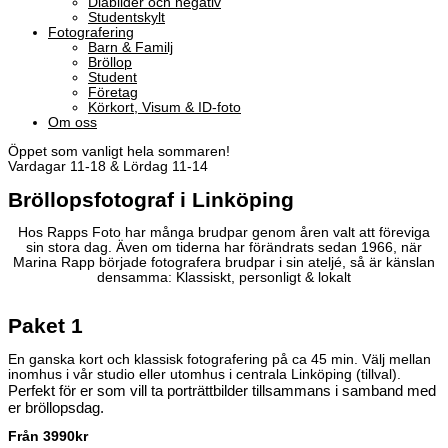
Diabilder och negativ
Studentskylt
Fotografering
Barn & Familj
Bröllop
Student
Företag
Körkort, Visum & ID-foto
Om oss
Öppet som vanligt hela sommaren!
Vardagar 11-18 & Lördag 11-14
Bröllopsfotograf i Linköping
Hos Rapps Foto har många brudpar genom åren valt att föreviga
sin stora dag. Även om tiderna har förändrats sedan 1966, när
Marina Rapp började fotografera brudpar i sin ateljé, så är känslan
densamma: Klassiskt, personligt & lokalt
Paket 1
En ganska kort och klassisk fotografering på ca 45 min. Välj mellan
inomhus i vår studio eller utomhus i centrala Linköping (tillval).
Perfekt för er som vill ta porträttbilder tillsammans i samband med
er bröllopsdag.
Från 3990kr