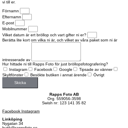
vi till er.
Förnamn
Efternamn
E-post
Mobilnummer
Vilket datum är ert bröllop och vart gifter ni er?
Berätta lite kort om vilka ni är, och vilket av våra paket som ni är
intresserade av
Hur hittade ni till Rapps Foto för just bröllopsfotografering?
Instagram
Facebook
Google
Tipsade av vänner
Skyltfönster
Besökte butiken i annat ärende
Övrigt
Skicka
Rapps Foto AB
Org. 559056-3598
Swish nr: 123 141 35 82
Facebook
Instagram
Linköping
Nygatan 34
butik@rappsfoto.se