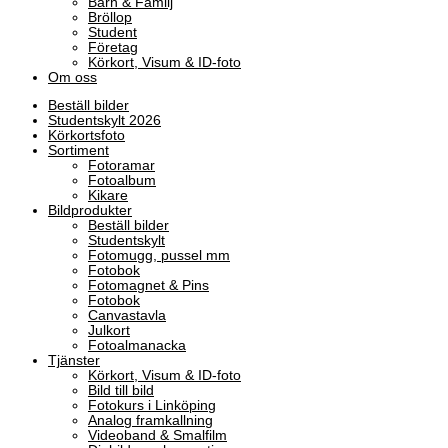
Barn & Familj
Bröllop
Student
Företag
Körkort, Visum & ID-foto
Om oss
Beställ bilder
Studentskylt 2026
Körkortsfoto
Sortiment
Fotoramar
Fotoalbum
Kikare
Bildprodukter
Beställ bilder
Studentskylt
Fotomugg, pussel mm
Fotobok
Fotomagnet & Pins
Fotobok
Canvastavla
Julkort
Fotoalmanacka
Tjänster
Körkort, Visum & ID-foto
Bild till bild
Fotokurs i Linköping
Analog framkallning
Videoband & Smalfilm