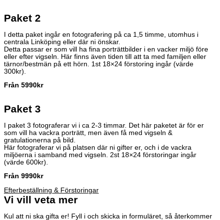
Paket 2
I detta paket ingår en fotografering på ca 1,5 timme, utomhus i
centrala Linköping eller där ni önskar.
Detta passar er som vill ha fina porträttbilder i en vacker miljö före
eller efter vigseln. Här finns även tiden till att ta med familjen eller
tärnor/bestmän på ett hörn. 1st 18×24 förstoring ingår (värde
300kr).
Från 599
0kr
Paket 3
I paket 3 fotograferar vi i ca 2-3 timmar. Det här paketet är för er
som vill ha vackra porträtt, men även få med vigseln &
gratulationerna på bild.
Här fotograferar vi på platsen där ni gifter er, och i de vackra
miljöerna i samband med vigseln. 2st 18×24 förstoringar ingår
(värde 600kr).
Från 9990kr
Efterbeställning & Förstoringar
Vi vill veta mer
Kul att ni ska gifta er! Fyll i och skicka in formuläret, så återkommer