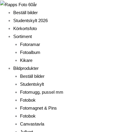
Hoppa
till
Beställ bilder
innehåll
Studentskylt 2026
Körkortsfoto
Sortiment
Fotoramar
Fotoalbum
Kikare
Bildprodukter
Beställ bilder
Studentskylt
Fotomugg, pussel mm
Fotobok
Fotomagnet & Pins
Fotobok
Canvastavla
Julkort