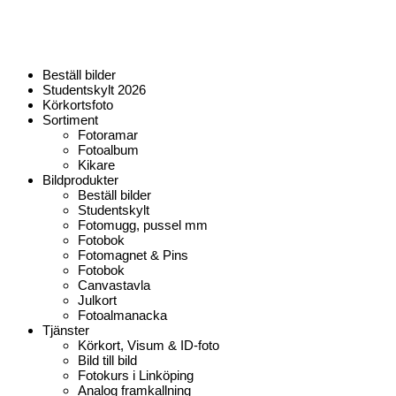
Hoppa
till
innehåll
Beställ bilder
Studentskylt 2026
Körkortsfoto
Sortiment
Fotoramar
Fotoalbum
Kikare
Bildprodukter
Beställ bilder
Studentskylt
Fotomugg, pussel mm
Fotobok
Fotomagnet & Pins
Fotobok
Canvastavla
Julkort
Fotoalmanacka
Tjänster
Körkort, Visum & ID-foto
Bild till bild
Fotokurs i Linköping
Analog framkallning