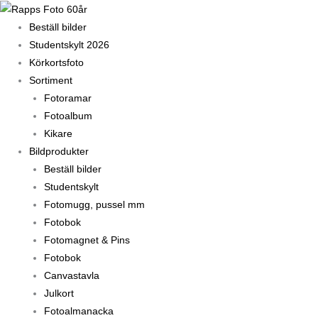
Hoppa
till
Beställ bilder
innehåll
Studentskylt 2026
Körkortsfoto
Sortiment
Fotoramar
Fotoalbum
Kikare
Bildprodukter
Beställ bilder
Studentskylt
Fotomugg, pussel mm
Fotobok
Fotomagnet & Pins
Fotobok
Canvastavla
Julkort
Fotoalmanacka