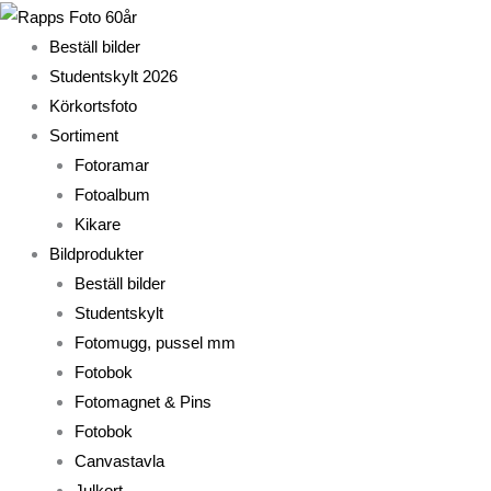
Hoppa
till
Beställ bilder
innehåll
Studentskylt 2026
Körkortsfoto
Sortiment
Fotoramar
Fotoalbum
Kikare
Bildprodukter
Beställ bilder
Studentskylt
Fotomugg, pussel mm
Fotobok
Fotomagnet & Pins
Fotobok
Canvastavla
Julkort