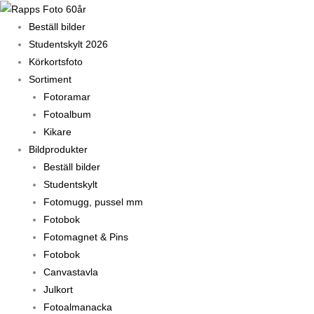
Hoppa
till
Beställ bilder
innehåll
Studentskylt 2026
Körkortsfoto
Sortiment
Fotoramar
Fotoalbum
Kikare
Bildprodukter
Beställ bilder
Studentskylt
Fotomugg, pussel mm
Fotobok
Fotomagnet & Pins
Fotobok
Canvastavla
Julkort
Fotoalmanacka