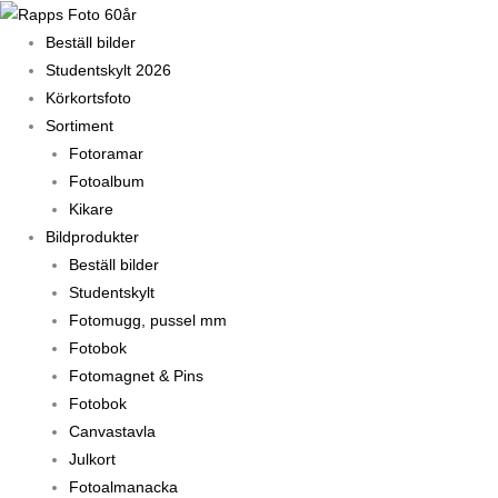
Hoppa
till
Beställ bilder
innehåll
Studentskylt 2026
Körkortsfoto
Sortiment
Fotoramar
Fotoalbum
Kikare
Bildprodukter
Beställ bilder
Studentskylt
Fotomugg, pussel mm
Fotobok
Fotomagnet & Pins
Fotobok
Canvastavla
Julkort
Fotoalmanacka