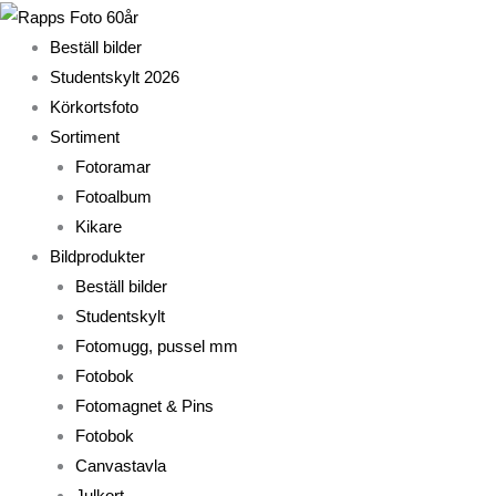
Hoppa
till
Beställ bilder
innehåll
Studentskylt 2026
Körkortsfoto
Sortiment
Fotoramar
Fotoalbum
Kikare
Bildprodukter
Beställ bilder
Studentskylt
Fotomugg, pussel mm
Fotobok
Fotomagnet & Pins
Fotobok
Canvastavla
Julkort