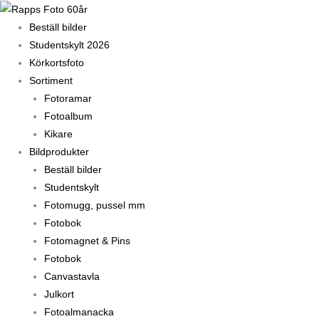
Hoppa
till
Beställ bilder
innehåll
Studentskylt 2026
Körkortsfoto
Sortiment
Fotoramar
Fotoalbum
Kikare
Bildprodukter
Beställ bilder
Studentskylt
Fotomugg, pussel mm
Fotobok
Fotomagnet & Pins
Fotobok
Canvastavla
Julkort
Fotoalmanacka