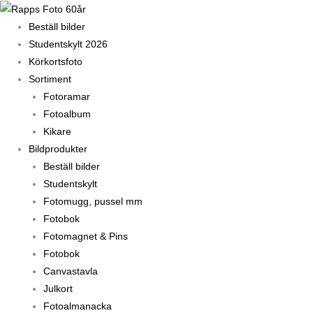
Hoppa
till
Beställ bilder
innehåll
Studentskylt 2026
Körkortsfoto
Sortiment
Fotoramar
Fotoalbum
Kikare
Bildprodukter
Beställ bilder
Studentskylt
Fotomugg, pussel mm
Fotobok
Fotomagnet & Pins
Fotobok
Canvastavla
Julkort
Fotoalmanacka