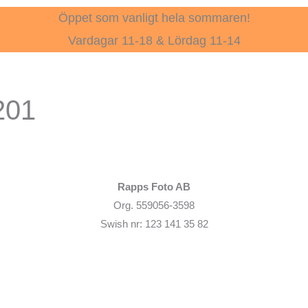
Öppet som vanligt hela sommaren!
Vardagar 11-18 & Lördag 11-14
201
Rapps Foto AB
Org. 559056-3598
Swish nr: 123 141 35 82