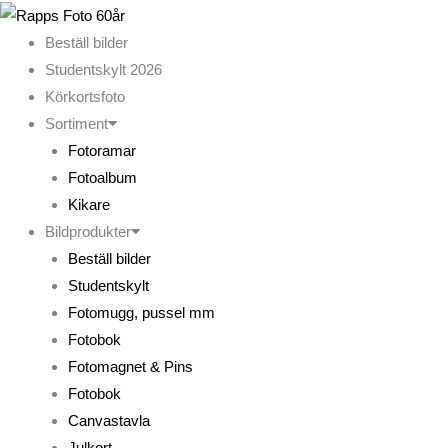
Hoppa
till
Beställ bilder
innehåll
Studentskylt 2026
Körkortsfoto
Sortiment
Fotoramar
Fotoalbum
Kikare
Bildprodukter
Beställ bilder
Studentskylt
Fotomugg, pussel mm
Fotobok
Fotomagnet & Pins
Fotobok
Canvastavla
Julkort