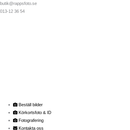
butik@rappsfoto.se
013-12 36 54
Beställ bilder
Körkortsfoto & ID
Fotografering
Kontakta oss