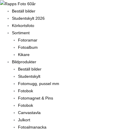
Hoppa
till
Beställ bilder
innehåll
Studentskylt 2026
Körkortsfoto
Sortiment
Fotoramar
Fotoalbum
Kikare
Bildprodukter
Beställ bilder
Studentskylt
Fotomugg, pussel mm
Fotobok
Fotomagnet & Pins
Fotobok
Canvastavla
Julkort
Fotoalmanacka