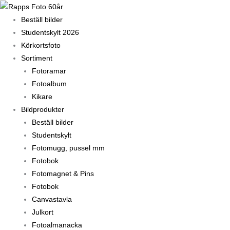
Hoppa
till
Beställ bilder
innehåll
Studentskylt 2026
Körkortsfoto
Sortiment
Fotoramar
Fotoalbum
Kikare
Bildprodukter
Beställ bilder
Studentskylt
Fotomugg, pussel mm
Fotobok
Fotomagnet & Pins
Fotobok
Canvastavla
Julkort
Fotoalmanacka