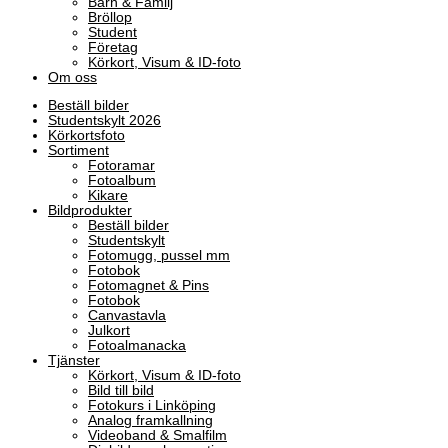
Barn & Familj
Bröllop
Student
Företag
Körkort, Visum & ID-foto
Om oss
Beställ bilder
Studentskylt 2026
Körkortsfoto
Sortiment
Fotoramar
Fotoalbum
Kikare
Bildprodukter
Beställ bilder
Studentskylt
Fotomugg, pussel mm
Fotobok
Fotomagnet & Pins
Fotobok
Canvastavla
Julkort
Fotoalmanacka
Tjänster
Körkort, Visum & ID-foto
Bild till bild
Fotokurs i Linköping
Analog framkallning
Videoband & Smalfilm