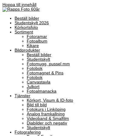
Hoppa till innehåll
Beställ bilder
Studentskylt 2026
Körkortsfoto
Sortiment
Fotoramar
Fotoalbum
Kikare
Bildprodukter
Beställ bilder
Studentskylt
Fotomugg, pussel mm
Fotobok
Fotomagnet & Pins
Fotobok
Canvastavla
Julkort
Fotoalmanacka
Tjänster
Körkort, Visum & ID-foto
Bild till bild
Fotokurs i Linköping
Analog framkallning
Videoband & Smalfilm
Diabilder och negativ
Studentskylt
Fotografering