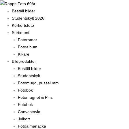
Hoppa
till
Beställ bilder
innehåll
Studentskylt 2026
Körkortsfoto
Sortiment
Fotoramar
Fotoalbum
Kikare
Bildprodukter
Beställ bilder
Studentskylt
Fotomugg, pussel mm
Fotobok
Fotomagnet & Pins
Fotobok
Canvastavla
Julkort
Fotoalmanacka