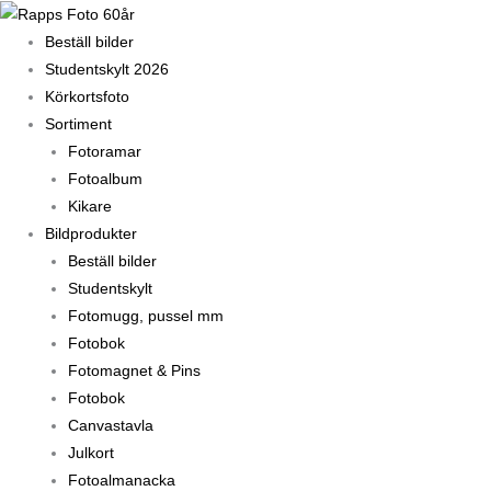
Hoppa
till
Beställ bilder
innehåll
Studentskylt 2026
Körkortsfoto
Sortiment
Fotoramar
Fotoalbum
Kikare
Bildprodukter
Beställ bilder
Studentskylt
Fotomugg, pussel mm
Fotobok
Fotomagnet & Pins
Fotobok
Canvastavla
Julkort
Fotoalmanacka