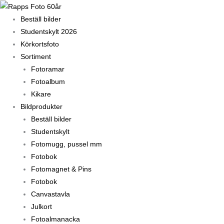
Hoppa
till
Beställ bilder
innehåll
Studentskylt 2026
Körkortsfoto
Sortiment
Fotoramar
Fotoalbum
Kikare
Bildprodukter
Beställ bilder
Studentskylt
Fotomugg, pussel mm
Fotobok
Fotomagnet & Pins
Fotobok
Canvastavla
Julkort
Fotoalmanacka