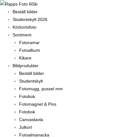
Hoppa
till
Beställ bilder
innehåll
Studentskylt 2026
Körkortsfoto
Sortiment
Fotoramar
Fotoalbum
Kikare
Bildprodukter
Beställ bilder
Studentskylt
Fotomugg, pussel mm
Fotobok
Fotomagnet & Pins
Fotobok
Canvastavla
Julkort
Fotoalmanacka