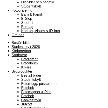
Diabilder och negativ
Studentskylt
Fotografering
Barn & Familj
Bröllop
Student
Företag
Körkort, Visum & ID-foto
Om oss
Beställ bilder
Studentskylt 2026
Körkortsfoto
Sortiment
Fotoramar
Fotoalbum
Kikare
Bildprodukter
Beställ bilder
Studentskylt
Fotomugg, pussel mm
Fotobok
Fotomagnet & Pins
Fotobok
Canvastavla
Julkort