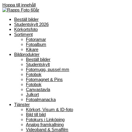
Hoppa till innehåll
Beställ bilder
Studentskylt 2026
Körkortsfoto
Sortiment
Fotoramar
Fotoalbum
Kikare
Bildprodukter
Beställ bilder
Studentskylt
Fotomugg, pussel mm
Fotobok
Fotomagnet & Pins
Fotobok
Canvastavla
Julkort
Fotoalmanacka
Tjänster
Körkort, Visum & ID-foto
Bild till bild
Fotokurs i Linköping
Analog framkallning
Videoband & Smalfilm