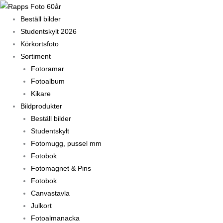
Hoppa
till
Beställ bilder
innehåll
Studentskylt 2026
Körkortsfoto
Sortiment
Fotoramar
Fotoalbum
Kikare
Bildprodukter
Beställ bilder
Studentskylt
Fotomugg, pussel mm
Fotobok
Fotomagnet & Pins
Fotobok
Canvastavla
Julkort
Fotoalmanacka